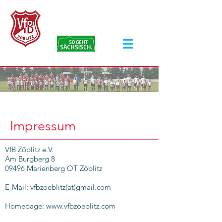
VfB Zöblitz e.V.
Impressum
VfB Zöblitz e.V.
Am Burgberg 8
09496 Marienberg OT Zöblitz
E-Mail: vfbzoeblitz(at)gmail.com
Homepage:
www.vfbzoeblitz.com