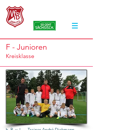
VfB Zöblitz e.V.
F - Junioren
Kreisklasse
h. R. v. l. Trainer André Diekmann,