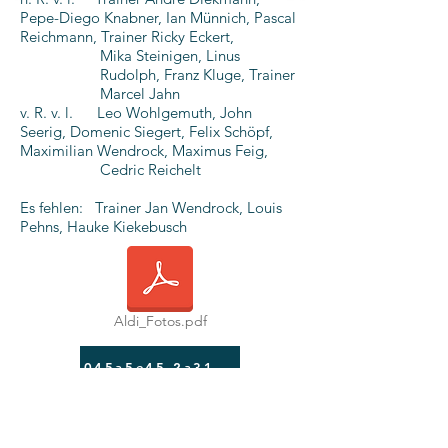
Pepe-Diego Knabner, Ian Münnich, Pascal
Reichmann, Trainer Ricky Eckert,
Mika Steinigen, Linus
Rudolph, Franz Kluge, Trainer
Marcel Jahn
v. R. v. l. Leo Wohlgemuth, John
Seerig, Domenic Siegert, Felix Schöpf,
Maximilian Wendrock, Maximus Feig,
Cedric Reichelt
Es fehlen: Trainer Jan Wendrock, Louis
Pehns, Hauke Kiekebusch
Aldi_Fotos.pdf
045a5e45-2a31-4a70-a961-41b73887553d
feldname